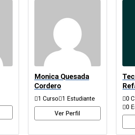
Monica Quesada
Tec
Cordero
Ref
1 Curso
1 Estudiante
0 C
0 E
Ver Perfil