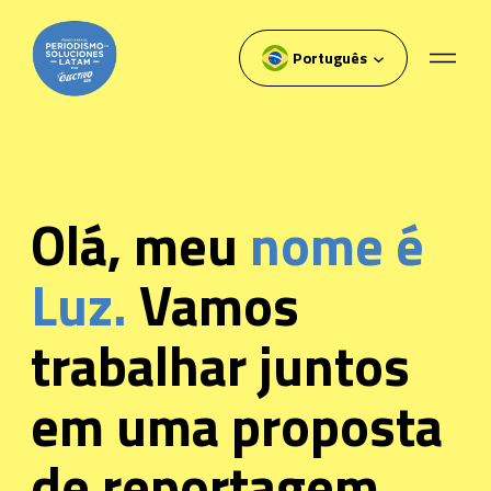
Pular
para
Português
o
conteúdo
Olá, meu
nome é
Luz.
Vamos
trabalhar juntos
em uma proposta
de reportagem.