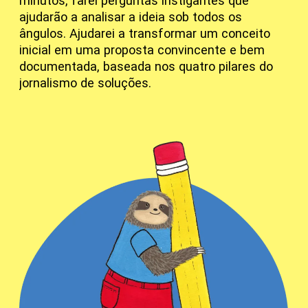
minutos, farei perguntas instigantes que
ajudarão a analisar a ideia sob todos os
ângulos. Ajudarei a transformar um conceito
inicial em uma proposta convincente e bem
documentada, baseada nos quatro pilares do
jornalismo de soluções.